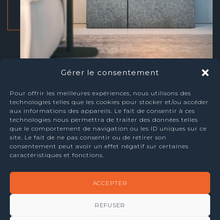
Gérer le consentement
Poêle à Pellet Mcz Stream
Pour offrir les meilleures expériences, nous utilisons des
technologies telles que les cookies pour stocker et/ou accéder
aux informations des appareils. Le fait de consentir à ces
technologies nous permettra de traiter des données telles
ADRESSE
que le comportement de navigation ou les ID uniques sur ce
site. Le fait de ne pas consentir ou de retirer son
Place Albert 1 er n° 31
consentement peut avoir un effet négatif sur certaines
7160 Godarville
caractéristiques et fonctions.
TEL +32 (0) 67 87 09 69
FAX +32 (0) 67 87 09 66
ACCEPTER
TVA BE-0521.787.348
REFUSER
NOS RÉALISATIONS sur
acebook