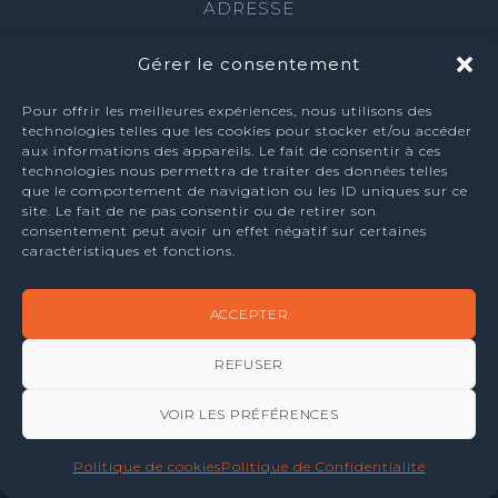
ADRESSE
Place Albert 1 er n° 31
Gérer le consentement
7160 Godarville
TEL +32 (0) 67 87 09 69
Pour offrir les meilleures expériences, nous utilisons des
FAX +32 (0) 67 87 09 66
technologies telles que les cookies pour stocker et/ou accéder
aux informations des appareils. Le fait de consentir à ces
TVA BE-0521.787.348
technologies nous permettra de traiter des données telles
NOS RÉALISATIONS sur
acebook
que le comportement de navigation ou les ID uniques sur ce
site. Le fait de ne pas consentir ou de retirer son
CONTACT
via notre formulaire
consentement peut avoir un effet négatif sur certaines
caractéristiques et fonctions.
COPYRIGHT © 2026
I-LOGICS
| ALL RIGHTS RESERVED
|
POLITIQUE DE CONFIDENTIALITÉ
ACCEPTER
REFUSER
VOIR LES PRÉFÉRENCES
Politique de cookies
Politique de Confidentialité