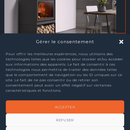
Gérer le consentement
Pour offrir les meilleures expériences, nous utilisons des
technologies telles que les cookies pour stocker et/ou accéder
aux informations des appareils. Le fait de consentir à ces
technologies nous permettra de traiter des données telles
ADRESSE
que le comportement de navigation ou les ID uniques sur ce
site. Le fait de ne pas consentir ou de retirer son
Place Albert 1 er n° 31
consentement peut avoir un effet négatif sur certaines
7160 Godarville
caractéristiques et fonctions.
TEL +32 (0) 67 87 09 69
FAX +32 (0) 67 87 09 66
ACCEPTER
TVA BE-0521.787.348
REFUSER
NOS RÉALISATIONS sur
acebook
CONTACT
via notre formulaire